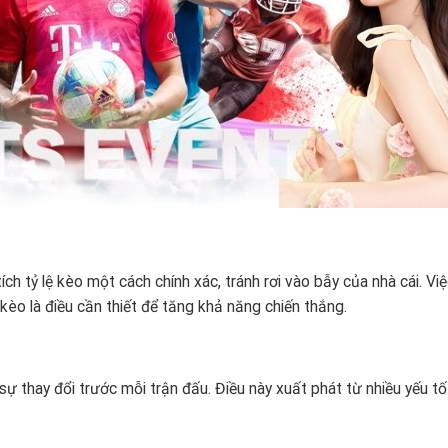
ch tỷ lệ kèo một cách chính xác, tránh rơi vào bẫy của nhà cái. Việ
kèo là điều cần thiết để tăng khả năng chiến thắng.
sự thay đổi trước mỗi trận đấu. Điều này xuất phát từ nhiều yếu t