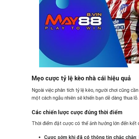
Mẹo cược tỷ lệ kèo nhà cái hiệu quả
Ngoài việc phân tích tỷ lệ kèo, người chơi cũng cần
một cách ngẫu nhiên sẽ khiến bạn dễ dàng thua lỗ.
Các chiến lược cược đúng thời điểm
Thời điểm đặt cược có thể ảnh hưởng lớn đến kết q
Cược sớm khi đã có thông tin chắc chắn
: