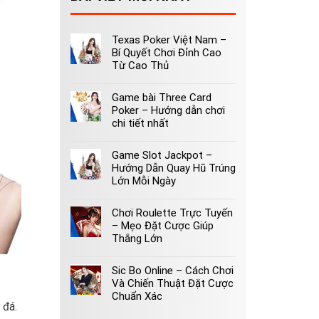
Texas Poker Việt Nam –
Bí Quyết Chơi Đỉnh Cao
Từ Cao Thủ
Game bài Three Card
Poker – Hướng dẫn chơi
chi tiết nhất
Game Slot Jackpot –
Hướng Dẫn Quay Hũ Trúng
Lớn Mỗi Ngày
Chơi Roulette Trực Tuyến
– Mẹo Đặt Cược Giúp
Thắng Lớn
Sic Bo Online – Cách Chơi
Và Chiến Thuật Đặt Cược
Chuẩn Xác
 đá.