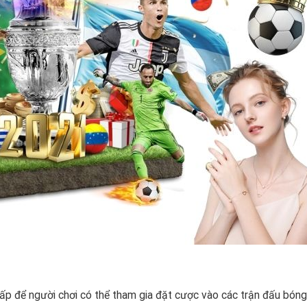
 cấp để người chơi có thể tham gia đặt cược vào các trận đấu bóng