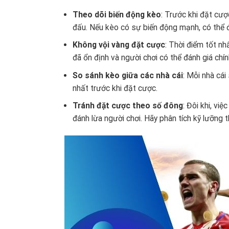
Theo dõi biến động kèo
: Trước khi đặt cượ
đấu. Nếu kèo có sự biến động mạnh, có thể đó
Không vội vàng đặt cược
: Thời điểm tốt nh
đã ổn định và người chơi có thể đánh giá chín
So sánh kèo giữa các nhà cái
: Mỗi nhà cái
nhất trước khi đặt cược.
Tránh đặt cược theo số đông
: Đôi khi, vi
đánh lừa người chơi. Hãy phân tích kỹ lưỡng 