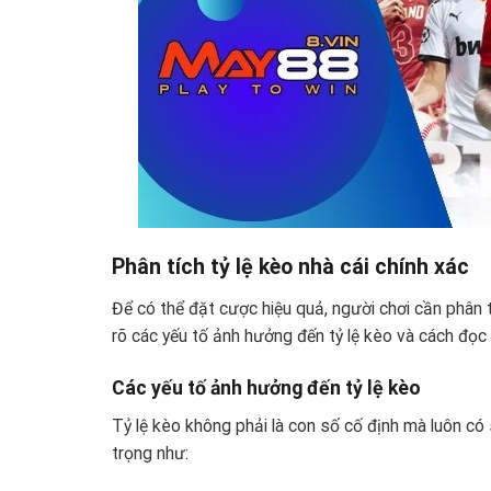
Phân tích tỷ lệ kèo nhà cái chính xác
Để có thể đặt cược hiệu quả, người chơi cần phân tí
rõ các yếu tố ảnh hưởng đến tỷ lệ kèo và cách đọc 
Các yếu tố ảnh hưởng đến tỷ lệ kèo
Tỷ lệ kèo không phải là con số cố định mà luôn có 
trọng như: