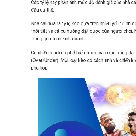
Các tỷ lệ này phản ánh mức độ đánh giá của nhà cá
đấu cụ thể.
Nhà cái đưa ra tỷ lệ kèo dựa trên nhiều yếu tố như 
thời tiết và cả xu hướng đặt cược của người chơi. 
trong quá trình kinh doanh.
Có nhiều loại kèo phổ biến trong cá cược bóng đá,
(Over/Under). Mỗi loại kèo có cách tính và chiến lư
phù hợp.