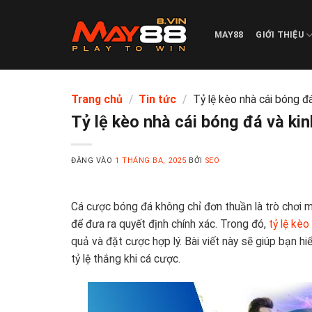
Bỏ
qua
MAY88
GIỚI THIỆU
nội
dung
Trang chủ
/
Tin tức
/
Tỷ lệ kèo nhà cái bóng đ
Tỷ lệ kèo nhà cái bóng đá và ki
ĐĂNG VÀO
1 THÁNG BA, 2025
BỞI
SEO
Cá cược bóng đá không chỉ đơn thuần là trò chơi ma
để đưa ra quyết định chính xác. Trong đó,
tỷ lệ kèo
quả và đặt cược hợp lý. Bài viết này sẽ giúp bạn hi
tỷ lệ thắng khi cá cược.