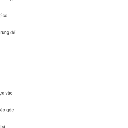
ể có
 rung để
dựa vào
 kèo góc
lại