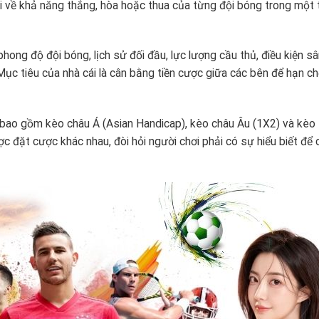
i về khả năng thắng, hòa hoặc thua của từng đội bóng trong một 
phong độ đội bóng, lịch sử đối đầu, lực lượng cầu thủ, điều kiện sâ
Mục tiêu của nhà cái là cân bằng tiền cược giữa các bên để hạn chế
 bao gồm kèo châu Á (Asian Handicap), kèo châu Âu (1X2) và kèo t
ợc đặt cược khác nhau, đòi hỏi người chơi phải có sự hiểu biết để 