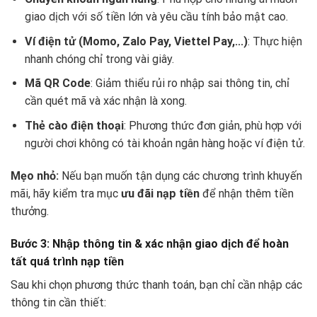
giao dịch với số tiền lớn và yêu cầu tính bảo mật cao.
Ví điện tử (Momo, Zalo Pay, Viettel Pay,…)
: Thực hiện
nhanh chóng chỉ trong vài giây.
Mã QR Code
: Giảm thiểu rủi ro nhập sai thông tin, chỉ
cần quét mã và xác nhận là xong.
Thẻ cào điện thoại
: Phương thức đơn giản, phù hợp với
người chơi không có tài khoản ngân hàng hoặc ví điện tử.
Mẹo nhỏ:
Nếu bạn muốn tận dụng các chương trình khuyến
mãi, hãy kiểm tra mục
ưu đãi nạp tiền
để nhận thêm tiền
thưởng.
Bước 3: Nhập thông tin & xác nhận giao dịch để hoàn
tất quá trình nạp tiền
Sau khi chọn phương thức thanh toán, bạn chỉ cần nhập các
thông tin cần thiết: