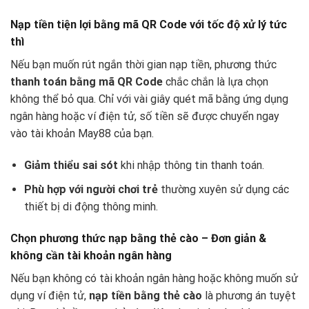
Nạp tiền tiện lợi bằng mã QR Code với tốc độ xử lý tức
thì
Nếu bạn muốn rút ngắn thời gian nạp tiền, phương thức
thanh toán bằng mã QR Code
chắc chắn là lựa chọn
không thể bỏ qua. Chỉ với vài giây quét mã bằng ứng dụng
ngân hàng hoặc ví điện tử, số tiền sẽ được chuyển ngay
vào tài khoản May88 của bạn.
Giảm thiểu sai sót
khi nhập thông tin thanh toán.
Phù hợp với người chơi trẻ
thường xuyên sử dụng các
thiết bị di động thông minh.
Chọn phương thức nạp bằng thẻ cào – Đơn giản &
không cần tài khoản ngân hàng
Nếu bạn không có tài khoản ngân hàng hoặc không muốn sử
dụng ví điện tử,
nạp tiền bằng thẻ cào
là phương án tuyệt