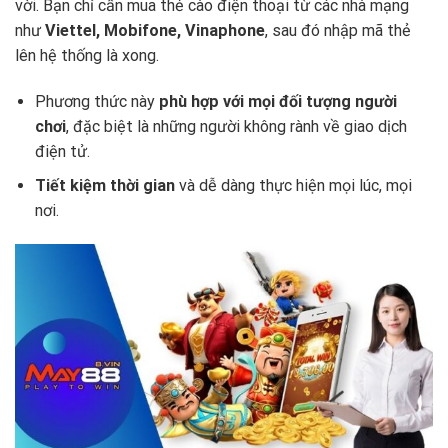
vời. Bạn chỉ cần mua thẻ cào điện thoại từ các nhà mạng
như
Viettel, Mobifone, Vinaphone
, sau đó nhập mã thẻ
lên hệ thống là xong.
Phương thức này
phù hợp với mọi đối tượng người
chơi
, đặc biệt là những người không rành về giao dịch
điện tử.
Tiết kiệm thời gian
và dễ dàng thực hiện mọi lúc, mọi
nơi.