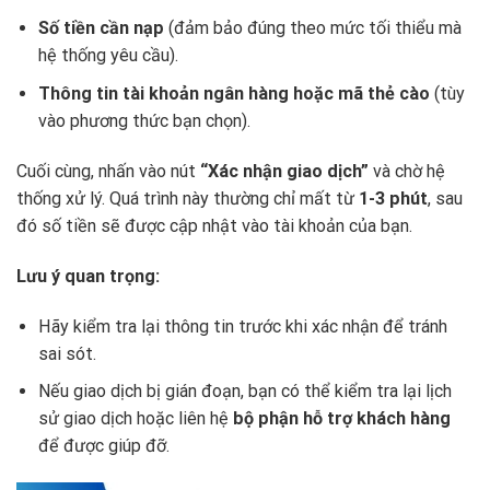
Số tiền cần nạp
(đảm bảo đúng theo mức tối thiểu mà
hệ thống yêu cầu).
Thông tin tài khoản ngân hàng hoặc mã thẻ cào
(tùy
vào phương thức bạn chọn).
Cuối cùng, nhấn vào nút
“Xác nhận giao dịch”
và chờ hệ
thống xử lý. Quá trình này thường chỉ mất từ
1-3 phút
, sau
đó số tiền sẽ được cập nhật vào tài khoản của bạn.
Lưu ý quan trọng:
Hãy kiểm tra lại thông tin trước khi xác nhận để tránh
sai sót.
Nếu giao dịch bị gián đoạn, bạn có thể kiểm tra lại lịch
sử giao dịch hoặc liên hệ
bộ phận hỗ trợ khách hàng
để được giúp đỡ.