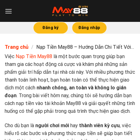
Bỏ
qua
nội
dung
Đăng ký
Đăng nhập
Trang chủ
/
Nạp Tiền May88 – Hướng Dẫn Chi Tiết Với
Nhiều Phương Thức Tiện Lợi 2025
Việc
Nạp Tiền May88
là một bước quan trọng giúp bạn
tham gia các hoạt động cá cược và khám phá những sản
phẩm giải trí hấp dẫn tại nhà cái này. Với nhiều phương thức
thanh toán linh hoạt, bạn hoàn toàn có thể thực hiện giao
dịch một cách
nhanh chóng, an toàn và không lo gián
đoạn
. Trong bài viết hôm nay, chúng tôi sẽ hướng dẫn bạn
cách nạp tiền vào tài khoản May88 và giải quyết những tình
huống có thể gặp phải trong quá trình thực hiện giao dịch.
Cho dù bạn là
người chơi mới
hay
thành viên kỳ cựu
, việc
hiểu rõ các bước và phương thức nạp tiền sẽ giúp bạn tiết