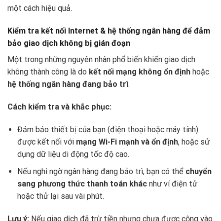
một cách hiệu quả.
Kiểm tra kết nối Internet & hệ thống ngân hàng để đảm
bảo giao dịch không bị gián đoạn
Một trong những nguyên nhân phổ biến khiến giao dịch
không thành công là do
kết nối mạng không ổn định
hoặc
hệ thống ngân hàng đang bảo trì
.
Cách kiểm tra và khắc phục:
Đảm bảo thiết bị của bạn (điện thoại hoặc máy tính)
được kết nối với
mạng Wi-Fi mạnh và ổn định
, hoặc sử
dụng dữ liệu di động tốc độ cao.
Nếu nghi ngờ ngân hàng đang bảo trì, bạn có thể
chuyển
sang phương thức thanh toán khác
như ví điện tử
hoặc thử lại sau vài phút.
Lưu ý:
Nếu giao dịch đã trừ tiền nhưng chưa được cộng vào