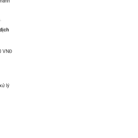
thanh
.
 dịch
00 VNĐ
xử lý