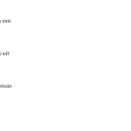
 trình
o kết
 khoản