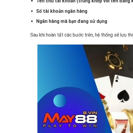
Tên chủ tài khoản (trùng khớp với tên đăng
Số tài khoản ngân hàng
Ngân hàng mà bạn đang sử dụng
Sau khi hoàn tất các bước trên, hệ thống sẽ lưu th