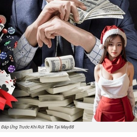
 Đáp Ứng Trước Khi Rút Tiền Tại May88