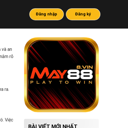
Đăng nhập
Đăng ký
n và an
 nắm rõ
a ra.
ó. Việc
BÀI VIẾT MỚI NHẤT