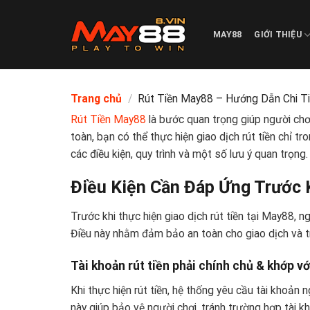
Bỏ
qua
MAY88
GIỚI THIỆU
nội
dung
Trang chủ
/
Rút Tiền May88 – Hướng Dẫn Chi Ti
Rút Tiền May88
là bước quan trọng giúp người chơi
toàn, bạn có thể thực hiện giao dịch rút tiền chỉ t
các điều kiện, quy trình và một số lưu ý quan trọng.
Điều Kiện Cần Đáp Ứng Trước 
Trước khi thực hiện giao dịch rút tiền tại May88, 
Điều này nhằm đảm bảo an toàn cho giao dịch và trá
Tài khoản rút tiền phải chính chủ & khớp vớ
Khi thực hiện rút tiền, hệ thống yêu cầu tài khoản 
này giúp bảo vệ người chơi, tránh trường hợp tài 