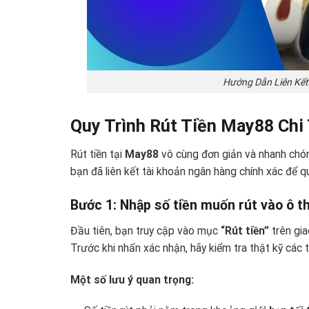
Hướng Dẫn Liên Kết
Quy Trình Rút Tiền May88 Chi
Rút tiền tại
May88
vô cùng đơn giản và nhanh chón
bạn đã liên kết tài khoản ngân hàng chính xác để quá
Bước 1: Nhập số tiền muốn rút vào ô t
Đầu tiên, bạn truy cập vào mục
“Rút tiền”
trên gia
Trước khi nhấn xác nhận, hãy kiểm tra thật kỹ các t
Một số lưu ý quan trọng: