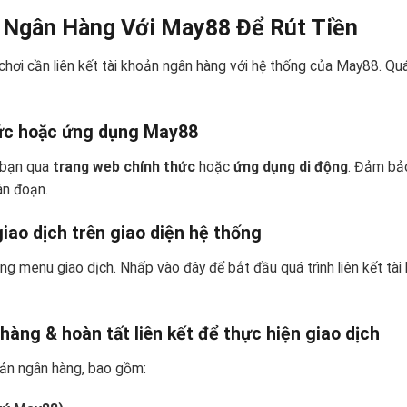
 Ngân Hàng Với May88 Để Rút Tiền
 chơi cần liên kết tài khoản ngân hàng với hệ thống của May88. Quá
hức hoặc ứng dụng May88
 bạn qua
trang web chính thức
hoặc
ứng dụng di động
. Đảm bả
án đoạn.
iao dịch trên giao diện hệ thống
ng menu giao dịch. Nhấp vào đây để bắt đầu quá trình liên kết tài
hàng & hoàn tất liên kết để thực hiện giao dịch
oản ngân hàng, bao gồm: