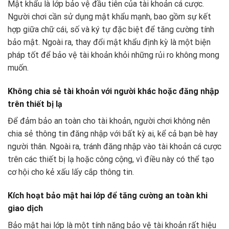
Mật khẩu là lớp bảo vệ đầu tiên của tài khoản cá cược.
Người chơi cần sử dụng mật khẩu mạnh, bao gồm sự kết
hợp giữa chữ cái, số và ký tự đặc biệt để tăng cường tính
bảo mật. Ngoài ra, thay đổi mật khẩu định kỳ là một biện
pháp tốt để bảo vệ tài khoản khỏi những rủi ro không mong
muốn.
Không chia sẻ tài khoản với người khác hoặc đăng nhập
trên thiết bị lạ
Để đảm bảo an toàn cho tài khoản, người chơi không nên
chia sẻ thông tin đăng nhập với bất kỳ ai, kể cả bạn bè hay
người thân. Ngoài ra, tránh đăng nhập vào tài khoản cá cược
trên các thiết bị lạ hoặc công cộng, vì điều này có thể tạo
cơ hội cho kẻ xấu lấy cắp thông tin.
Kích hoạt bảo mật hai lớp để tăng cường an toàn khi
giao dịch
Bảo mật hai lớp là một tính năng bảo vệ tài khoản rất hiệu