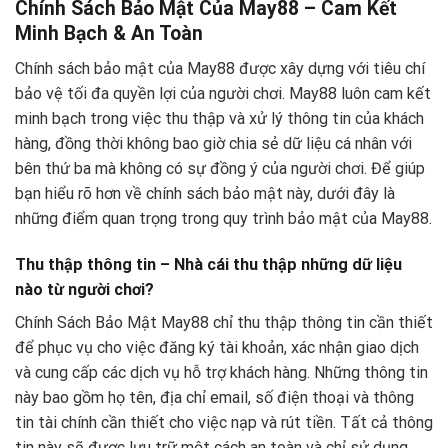
Chính Sách Bảo Mật Của May88 – Cam Kết
Minh Bạch & An Toàn
Chính sách bảo mật của May88 được xây dựng với tiêu chí
bảo vệ tối đa quyền lợi của người chơi. May88 luôn cam kết
minh bạch trong việc thu thập và xử lý thông tin của khách
hàng, đồng thời không bao giờ chia sẻ dữ liệu cá nhân với
bên thứ ba mà không có sự đồng ý của người chơi. Để giúp
bạn hiểu rõ hơn về chính sách bảo mật này, dưới đây là
những điểm quan trọng trong quy trình bảo mật của May88.
Thu thập thông tin – Nhà cái thu thập những dữ liệu
nào từ người chơi?
Chính Sách Bảo Mật May88 chỉ thu thập thông tin cần thiết
để phục vụ cho việc đăng ký tài khoản, xác nhận giao dịch
và cung cấp các dịch vụ hỗ trợ khách hàng. Những thông tin
này bao gồm họ tên, địa chỉ email, số điện thoại và thông
tin tài chính cần thiết cho việc nạp và rút tiền. Tất cả thông
tin này sẽ được lưu trữ một cách an toàn và chỉ sử dụng