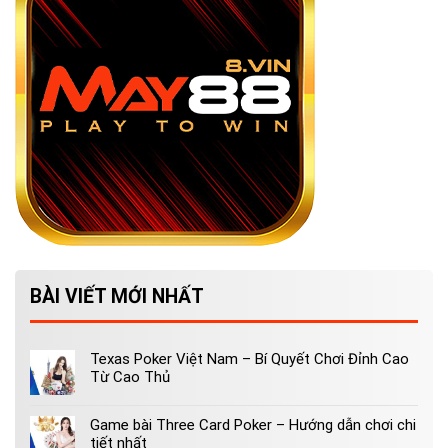
BÀI VIẾT MỚI NHẤT
Texas Poker Việt Nam – Bí Quyết Chơi Đỉnh Cao
Từ Cao Thủ
Game bài Three Card Poker – Hướng dẫn chơi chi
tiết nhất