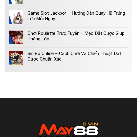
Game Slot Jackpot – Hướng Dẫn Quay Hũ Trúng
Lớn Mỗi Ngày
Chơi Roulette Trực Tuyến – Mẹo Đặt Cược Giúp
Thắng Lớn
Sic Bo Online – Cách Chơi Và Chiến Thuật Đặt
Cược Chuẩn Xác