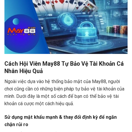
Cách Hội Viên May88 Tự Bảo Vệ Tài Khoản Cá
Nhân Hiệu Quả
Ngoài việc dựa vào hệ thống bảo mật của May88, người
chơi cũng cần có những biện pháp tự bảo vệ tài khoản của
mình. Dưới đây là một số cách để bạn có thể bảo vệ tài
khoản cá cược một cách hiệu quả.
Sử dụng mật khẩu mạnh & thay đổi định kỳ để ngăn
chặn rủi ro