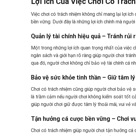
Lợi Ích Của Việc Chơi Có Trác
Việc chơi có trách nhiệm không chỉ mang lại lợi í
bền vững. Dưới đây là những lợi ích chính mà người
Quản lý tài chính hiệu quả – Tránh rủi
Một trong những lợi ích quan trọng nhất của việc chơ
ngân sách và giới hạn rõ ràng giúp người chơi trán
qua đó, người chơi không chỉ bảo vệ tài chính cá 
Bảo vệ sức khỏe tinh thần – Giữ tâm lý 
Chơi có trách nhiệm cũng giúp người chơi bảo vệ sứ
là trầm cảm nếu người chơi không kiểm soát tốt cảm
giúp người chơi giữ được tâm lý thoải mái, vui vẻ v
Tận hưởng cá cược bền vững – Chơi vu
Chơi có trách nhiệm giúp người chơi tận hưởng cá 