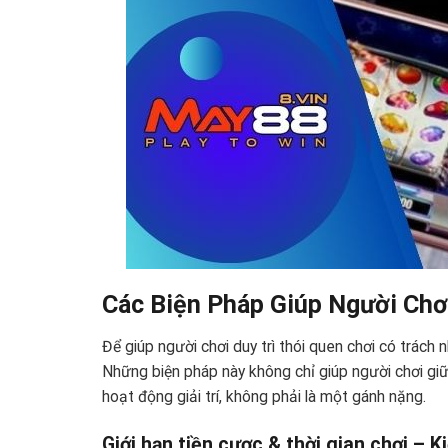
Các Biện Pháp Giúp Người Ch
Để giúp người chơi duy trì thói quen chơi có trách
Những biện pháp này không chỉ giúp người chơi gi
hoạt động giải trí, không phải là một gánh nặng.
Giới hạn tiền cược & thời gian chơi – 