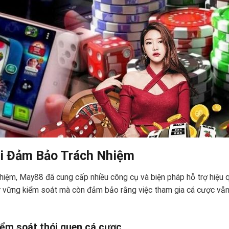
ơi Đảm Bảo Trách Nhiệm
 nhiệm, May88 đã cung cấp nhiều công cụ và biện pháp hỗ trợ hiệu 
ữ vững kiểm soát mà còn đảm bảo rằng việc tham gia cá cược vẫn
Kiểm soát thói quen cá cược