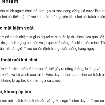
h Nhiệm
ch cho chính người chơi mà còn tạo ra một cộng đồng cá cược lành 
 chơi có thể nhận được khi tuân thủ nguyên tắc chơi có trách nhiệ
 ro mất kiểm soát
i có trách nhiệm là giúp người chơi quản lý tài chính hiệu quả. Việ
h được tình trạng chi tiêu vượt quá khả năng tài chính của mình. T
nhân mà còn giữ được sự ổn định trong cuộc sống hàng ngày.
thoải mái khi chơi
c khỏe tinh thần. Cá cược có thể gây ra căng thẳng, lo lắng và t
 xúc và tài chính của mình. Việc duy trì thói quen chơi có trách n
à không bị áp lực khi tham gia cá cược.
i, không áp lực
cược một cách lâu dài và bền vững. Khi người chơi duy trì được sự