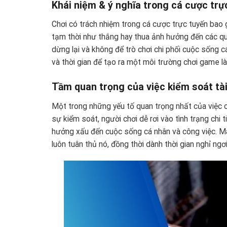
Khái niệm & ý nghĩa trong cá cược trự
Chơi có trách nhiệm trong cá cược trực tuyến bao 
tạm thời như thắng hay thua ảnh hưởng đến các quyế
dừng lại và không để trò chơi chi phối cuộc sống c
và thời gian để tạo ra một môi trường chơi game 
Tầm quan trọng của việc kiểm soát tài 
Một trong những yếu tố quan trọng nhất của việc ch
sự kiểm soát, người chơi dễ rơi vào tình trạng chi
hưởng xấu đến cuộc sống cá nhân và công việc. Ma
luôn tuân thủ nó, đồng thời dành thời gian nghỉ ngơi