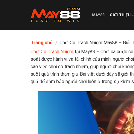
Bỏ
qua
MAY88
GIỚI THIỆU
nội
dung
Trang chủ
/
Chơi Có Trách Nhiệm May88 – Giải T
Chơi Có Trách Nhiệm
tại May88 – Chơi cá cược có 
soát được hành vi và tài chính của mình, người ch
cao việc chơi có trách nhiệm, giúp người chơi khô
suốt quá trình tham gia. Bài viết dưới đây sẽ giới 
quả để đảm bảo người chơi luôn ở trong sự kiểm s