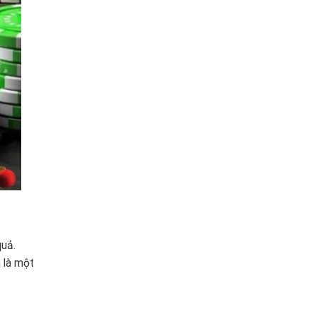
quả.
 là một