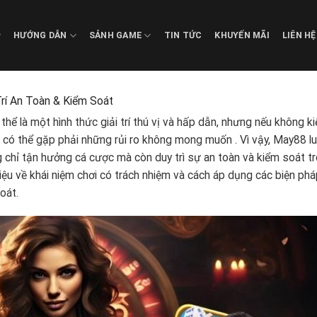
HƯỚNG DẪN
SẢNH GAME
TIN TỨC
KHUYẾN MÃI
LIÊN HỆ
rí An Toàn & Kiểm Soát
thể là một hình thức giải trí thú vị và hấp dẫn, nhưng nếu không k
ơi có thể gặp phải những rủi ro không mong muốn . Vì vậy, May88 l
ng chỉ tận hưởng cá cược mà còn duy trì sự an toàn và kiểm soát t
thiệu về khái niệm chơi có trách nhiệm và cách áp dụng các biện phá
oát.