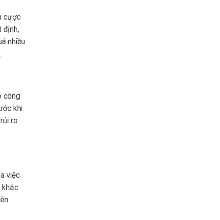
ền cược
 định,
uá nhiều
.
p công
ước khi
rủi ro
a việc
p khắc
iên