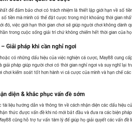
ất để đảm bảo chơi có trách nhiệm là thiết lập giới hạn về số ti
ạn số tiền mà mình có thể đặt cược trong một khoảng thời gian nhất
ới đó, việc giới hạn thời gian chơi sẽ giúp người chơi không dành q
phần trong cuộc sống giải trí chứ không chiếm hết thời gian của họ
– Giải pháp khi cần nghỉ ngơi
 hoặc có những dấu hiệu của việc nghiện cá cược, May88 cung cấ
giải pháp giúp người chơi có thời gian nghỉ ngơi và suy nghĩ lại tr
i chơi kiểm soát tốt hơn hành vi cá cược của mình và hạn chế các 
Nhận diện & khắc phục vấn đề sớm
tài liệu hướng dẫn và thông tin về cách nhận diện các dấu hiệu củ
 nhận thức được vấn đề khi nó mới bắt đầu và đưa ra các biện phá
May88 cũng hỗ trợ tư vấn tâm lý để giúp họ giải quyết các vấn đề l