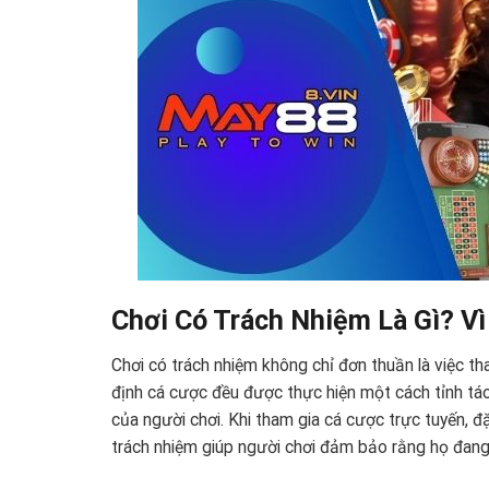
Chơi Có Trách Nhiệm Là Gì? V
Chơi có trách nhiệm không chỉ đơn thuần là việc t
định cá cược đều được thực hiện một cách tỉnh táo
của người chơi. Khi tham gia cá cược trực tuyến, đặ
trách nhiệm giúp người chơi đảm bảo rằng họ đang 