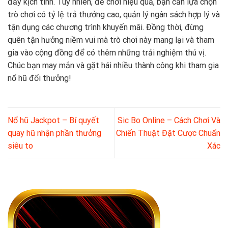
đầy kịch tính. Tuy nhiên, để chơi hiệu quả, bạn cần lựa chọn
trò chơi có tỷ lệ trả thưởng cao, quản lý ngân sách hợp lý và
tận dụng các chương trình khuyến mãi. Đồng thời, đừng
quên tận hưởng niềm vui mà trò chơi này mang lại và tham
gia vào cộng đồng để có thêm những trải nghiệm thú vị.
Chúc bạn may mắn và gặt hái nhiều thành công khi tham gia
nổ hũ đổi thưởng!
Nổ hũ Jackpot – Bí quyết
Sic Bo Online – Cách Chơi Và
quay hũ nhận phần thưởng
Chiến Thuật Đặt Cược Chuẩn
siêu to
Xác