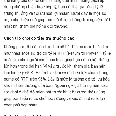
thể nâng cao cơ hội chiến thắng của mình. Bằng cách áp
dụng những chiến lược hợp lý, bạn có thể gia tăng tỷ lệ
trúng thưởng và tối ưu hóa lợi nhuận. Dưới đây là một số
mẹo chơi hiệu quả giúp bạn có được những trải nghiệm tốt
nhất khi tham gia nổ hũ đổi thưởng.
Chọn trò chơi có tỉ lệ trả thưởng cao
Không phải tất cả các trò chơi nổ hũ đều có mức hoàn trả
như nhau. Một số trò có tỷ lệ RTP (Return to Player – tỷ lệ
hoàn trả cho người chơi) cao hơn, giúp bạn có cơ hội thắng
lớn hơn trong dài hạn. Vì vậy, trước khi tham gia, bạn nên
tìm hiểu kỹ về RTP của trò chơi và ưu tiên lựa chọn những
game có RTP trên 96%. Đây là mức lý tưởng để tối ưu hóa
khoản tiền thưởng của bạn. Ngoài ra, việc thử nghiệm các
trò chơi ở chế độ miễn phí trước khi đặt cược thật cũng
giúp bạn hiểu rõ cơ chế hoạt động và xác định đâu là lựa
chọn phù hợp nhất.