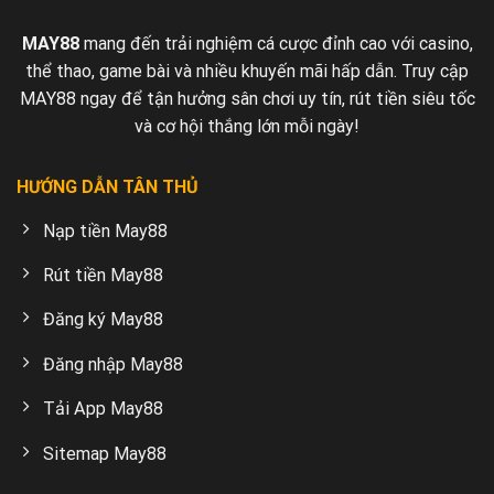
MAY88
mang đến trải nghiệm cá cược đỉnh cao với casino,
thể thao, game bài và nhiều khuyến mãi hấp dẫn. Truy cập
MAY88 ngay để tận hưởng sân chơi uy tín, rút tiền siêu tốc
và cơ hội thắng lớn mỗi ngày!
HƯỚNG DẪN TÂN THỦ
Nạp tiền May88
Rút tiền May88
Đăng ký May88
Đăng nhập May88
Tải App May88
Sitemap May88