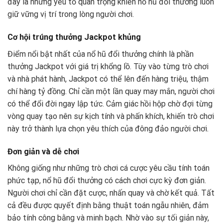
đây là những yếu tố quan trọng khiến nổ hũ đổi thưởng luôn
giữ vững vị trí trong lòng người chơi.
Cơ hội trúng thưởng Jackpot khủng
Điểm nổi bật nhất của nổ hũ đổi thưởng chính là phần
thưởng Jackpot với giá trị khổng lồ. Tùy vào từng trò chơi
và nhà phát hành, Jackpot có thể lên đến hàng triệu, thậm
chí hàng tỷ đồng. Chỉ cần một lần quay may mắn, người chơi
có thể đổi đời ngay lập tức. Cảm giác hồi hộp chờ đợi từng
vòng quay tạo nên sự kịch tính và phấn khích, khiến trò chơi
này trở thành lựa chọn yêu thích của đông đảo người chơi.
Đơn giản và dễ chơi
Không giống như những trò chơi cá cược yêu cầu tính toán
phức tạp, nổ hũ đổi thưởng có cách chơi cực kỳ đơn giản.
Người chơi chỉ cần đặt cược, nhấn quay và chờ kết quả. Tất
cả đều được quyết định bằng thuật toán ngẫu nhiên, đảm
bảo tính công bằng và minh bạch. Nhờ vào sự tối giản này,