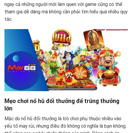
ngay cả những người mới làm quen với game cũng có thể
tham gia dễ dàng mà không cần phải tìm hiểu quá nhiều quy
tắc.
Mẹo chơi nổ hũ đổi thưởng để trúng thưởng
lớn
Mặc dù nổ hũ đổi thưởng là trò chơi phụ thuộc nhiều vào
yếu tố may rủi, nhưng điều đó không có nghĩa là bạn không